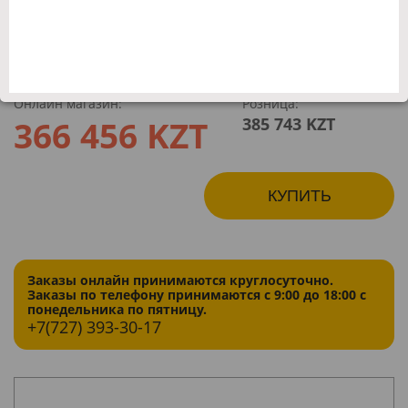
(Германия)
предусмотрена возможность анкерных креплений
к полу и стене, анкерный болт в комплект не
входит
Онлайн магазин:
Розница:
366 456 KZT
385 743 KZT
КУПИТЬ
Заказы онлайн принимаются круглосуточно.
Заказы по телефону принимаются с 9:00 до 18:00 с
понедельника по пятницу.
+7(727)
393-30-17