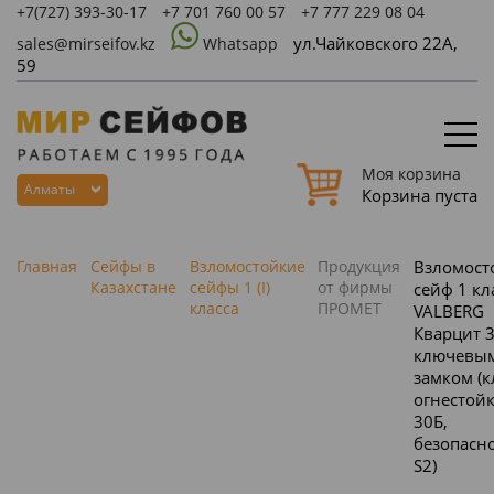
+7(727)
393-30-17
+7 701 760 00 57
+7 777 229 08 04
ул.Чайковского 22А,
sales@mirseifov.kz
Whatsapp
59
Моя корзина
Алматы
Корзина пуста
Главная
Сейфы в
Взломостойкие
Продукция
Взломост
Казахстане
сейфы 1 (I)
от фирмы
сейф 1 кл
класса
ПРОМЕТ
VALBERG
Кварцит 3
ключевы
замком (к
огнестойк
30Б,
безопасно
S2)