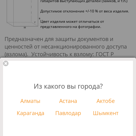
габаритов выступающих деталей (замков, и т.п.)
Допустимое отклонение +/-10 % от веса изделия.
Цвет изделия может отличаться от
представленного на фотографии.
Предназначен для защиты документов и
ценностей от несанкционированного доступа
(взлома). Устойчивость к взлому: ГОСТ Р
50862-2017 - класс 1 (ГОСТ Р).
огнестойкость: класс 30Б (ГОСТ Р)
при заливке двери и корпуса сейфа используется
Из какого вы города?
тяжелый бетон
корпус сейфа и дверь заливные; толщина стенок -
38 мм
Алматы
Астана
Актобе
3-х сторонняя ригельная система запирания; с
увеличенным ходом горизонтальных ригелей
Караганда
Павлодар
Шымкент
защита замка от высверливания
система блокировки ригельного механизма при
выбивании замка
комплектуются ключевым замком KABA MAUER