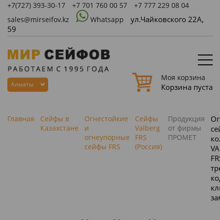
+7(727)
393-30-17
+7 701 760 00 57
+7 777 229 08 04
ул.Чайковского 22А,
sales@mirseifov.kz
Whatsapp
59
Моя корзина
Алматы
Корзина пуста
Главная
Сейфы в
Огнестойкие
Сейфы
Продукция
Ог
Казахстане
и
Valberg
от фирмы
се
огнеупорные
FRS
ПРОМЕТ
ко
сейфы FRS
(Россия)
VA
FR
тр
ко
к
за