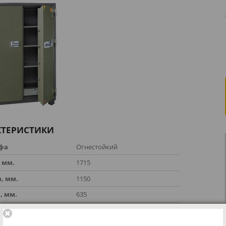
КТЕРИСТИКИ
йфа
Огнестойкий
 мм.
1715
, мм.
1150
, мм.
635
ы внутренние
1445 х 980 х 460
, мм.