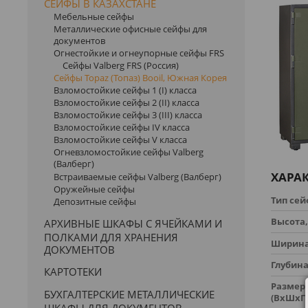
СЕЙФЫ В КАЗАХСТАНЕ
Мебельные сейфы
Металлические офисные сейфы для
документов
Огнестойкие и огнеупорные сейфы FRS
Сейфы Valberg FRS (Россия)
Сейфы Topaz (Топаз) Booil, Южная Корея
Взломостойкие сейфы 1 (I) класса
Взломостойкие сейфы 2 (II) класса
Взломостойкие сейфы 3 (III) класса
Взломостойкие сейфы IV класса
Взломостойкие сейфы V класса
Огневзломостойкие сейфы Valberg
(Валберг)
ХАРА
Встраиваемые сейфы Valberg (Валберг)
Оружейные сейфы
Тип се
Депозитные сейфы
Высота,
АРХИВНЫЕ ШКАФЫ С ЯЧЕЙКАМИ И
ПОЛКАМИ ДЛЯ ХРАНЕНИЯ
Ширина
ДОКУМЕНТОВ
Глубина
КАРТОТЕКИ
Размер
БУХГАЛТЕРСКИЕ МЕТАЛЛИЧЕСКИЕ
(ВхШхГ)
ШКАФЫ ДЛЯ ДОКУМЕНТОВ