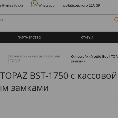
ул.Чайковского 22А, 59
es@mirseifov.kz
Whatsapp
ПАРТНЕРСТВО
СТАТЬИ
Огнестойкие сейфы от фирмы
Огнестойкий сейф Booil TOP
TOPAZ
замками
TOPAZ BST-1750 с кассовой
ым замками