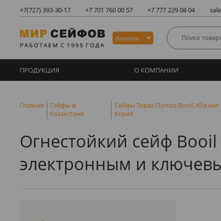
+7(727)
393-30-17
+7 701 760 00 57
+7 777 229 08 04
sal
Алматы
ПРОДУКЦИЯ
О КОМПАНИИ
Главная
Сейфы в
Сейфы Topaz (Топаз) Booil, Южная
Казахстане
Корея
Огнестойкий сейф Booil 
электронным и ключев