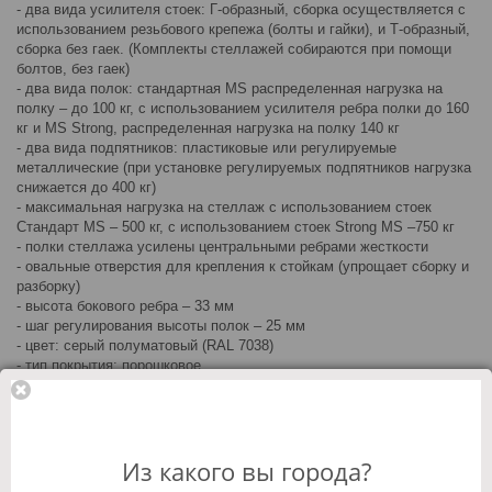
- два вида усилителя стоек: Г-образный, сборка осуществляется с
использованием резьбового крепежа (болты и гайки), и Т-образный,
сборка без гаек. (Комплекты стеллажей собираются при помощи
болтов, без гаек)
- два вида полок: стандартная MS распределенная нагрузка на
полку – до 100 кг, с использованием усилителя ребра полки до 160
кг и MS Strong, распределенная нагрузка на полку 140 кг
- два вида подпятников: пластиковые или регулируемые
металлические (при установке регулируемых подпятников нагрузка
снижается до 400 кг)
- максимальная нагрузка на стеллаж с использованием стоек
Стандарт MS – 500 кг, с использованием стоек Strong MS –750 кг
- полки стеллажа усилены центральными ребрами жесткости
- овальные отверстия для крепления к стойкам (упрощает сборку и
разборку)
- высота бокового ребра – 33 мм
- шаг регулирования высоты полок – 25 мм
- цвет: серый полуматовый (RAL 7038)
- тип покрытия: порошковое
Гарантия 1 год
Онлайн магазин:
Розница:
Из какого вы города?
32 275 KZT
33 974 KZT