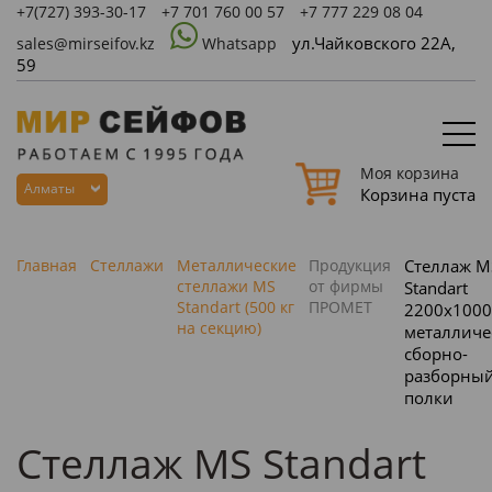
+7(727)
393-30-17
+7 701 760 00 57
+7 777 229 08 04
ул.Чайковского 22А,
sales@mirseifov.kz
Whatsapp
59
Моя корзина
Алматы
Корзина пуста
Главная
Стеллажи
Металлические
Продукция
Стеллаж M
стеллажи MS
от фирмы
Standart
Standart (500 кг
ПРОМЕТ
2200х1000
на секцию)
металличе
сборно-
разборный
полки
Стеллаж MS Standart