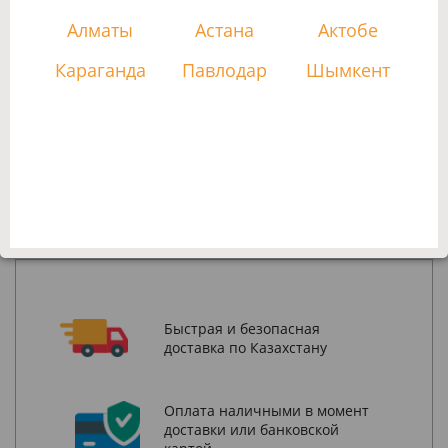
Алматы
Астана
Актобе
КУПИТЬ
Караганда
Павлодар
Шымкент
Заказы онлайн принимаются круглосуточно.
Заказы по телефону принимаются с 9:00 до 18:00 с
понедельника по пятницу.
+7(727)
393-30-17
Быстрая и безопасная
доставка по Казахстану
Оплата наличными в момент
доставки или банковской