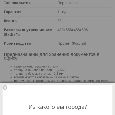
Тип покрытия
Порошковое
Гарантия
1 год
Вес, кг.
35
Размеры внутренние, мм
460+858х458х308
(ВхШхГ):
Производство
Промет (Россия)
Предназначены для хранения документов в
офисе
сварная конструкция из стали
толщина лицевой панели – 1,2 мм
толщина боковых стенок – 1.2 мм
комплектуются ключевыми замками Практик
оборудованы встроенным отделением, запирающимся на ключ
комплектуются переставными полками
поставляются в собранном виде
Онлайн магазин:
Розница:
155 360 KZT
163 536 KZT
Из какого вы города?