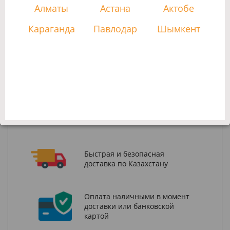
Алматы
Астана
Актобе
КУПИТЬ
Караганда
Павлодар
Шымкент
Заказы онлайн принимаются круглосуточно.
Заказы по телефону принимаются с 9:00 до 18:00 с
понедельника по пятницу.
+7(727)
393-30-17
Быстрая и безопасная
доставка по Казахстану
Оплата наличными в момент
доставки или банковской
картой