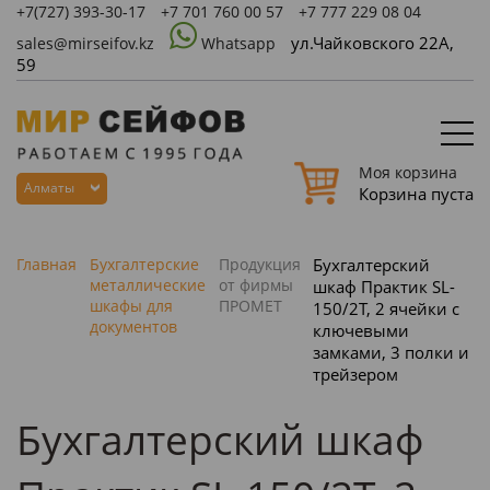
+7(727)
393-30-17
+7 701 760 00 57
+7 777 229 08 04
ул.Чайковского 22А,
sales@mirseifov.kz
Whatsapp
59
Моя корзина
Алматы
Корзина пуста
Главная
Бухгалтерские
Продукция
Бухгалтерский
металлические
от фирмы
шкаф Практик SL-
шкафы для
ПРОМЕТ
150/2Т, 2 ячейки с
документов
ключевыми
замками, 3 полки и
трейзером
Бухгалтерский шкаф