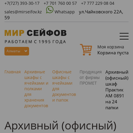
+7(727)
393-30-17
+7 701 760 00 57
+7 777 229 08 04
ул.Чайковского 22А,
sales@mirseifov.kz
Whatsapp
59
Моя корзина
Алматы
Корзина пуста
Главная
Архивные
Офисные
Продукция
Архивный
шкафы с
шкафы с
от фирмы
(офисный)
ячейками и
ячейками
ПРОМЕТ
шкаф
полками
для
Практик
для
документов
AM 0891
хранения
и папок
на 24
документов
папки
Архивный (офисный)