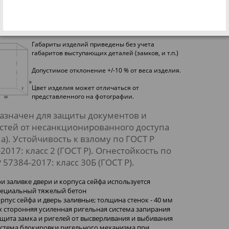
:
одитель
Промет (Россия)
Габариты изделий приведены без учета
габаритов выступающих деталей (замков, и т.п.)
Допустимое отклонение +/-10 % от веса изделия.
Цвет изделия может отличаться от
представленного на фотографии.
азначен для защиты документов и
стей от несанкционированного доступа
а). Устойчивость к взлому по ГОСТ Р
2017: класс 2 (ГОСТ Р). Огнестойкость по
 57384-2017: класс 30Б (ГОСТ Р).
и заливке двери и корпуса сейфа используется
пециальный тяжелый бетон
рпус сейфа и дверь заливные; толщина стенок - 40 мм
х сторонняя усиленная ригельная система запирания
щита замка и ригелей от высверливания и выбивания
истема блокировки ригельного механизма при