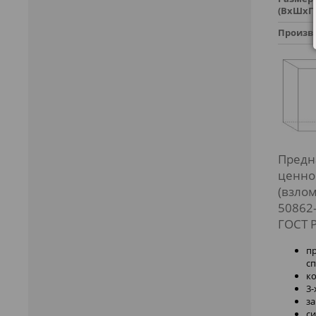
(ВхШхГ)
Произв
Предн
ценно
(взлом
50862-
ГОСТ Р
пр
с
ко
3-
за
с