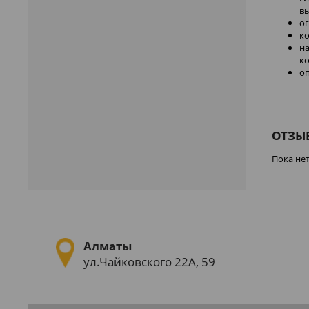
в
о
к
на
к
о
ОТЗЫ
Пока не
Алматы
ул.Чайковского 22А, 59