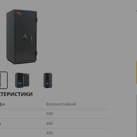
КТЕРИСТИКИ
йфа
Взломостойкий
930
а
440
а
430