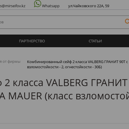
ул.Чайковского 22А, 59
es@mirseifov.kz
Whatsapp
ПАРТНЕРСТВО
СТАТЬИ
я от фирмы
Комбинированный сейф 2 класса VALBERG ГРАНИТ 90T с 
взломостойкости - 2, огнестойкости - 30Б)
2 класса VALBERG ГРАНИТ 9
 MAUER (класс взломостойк