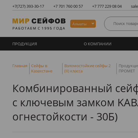
+7(727)
393-30-17
+7 701 760 00 57
+7 777 229 08 04
sal
Алматы
ПРОДУКЦИЯ
О КОМПАНИИ
Главная
Сейфы в
Взломостойкие сейфы 2
Продукци
Казахстане
(II) класса
ПРОМЕТ
Комбинированный сейф 
с ключевым замком KABA
огнестойкости - 30Б)