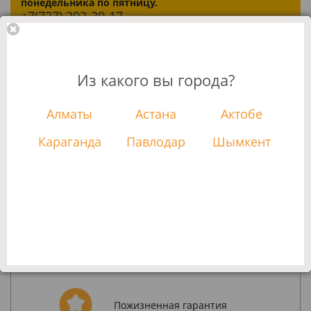
понедельника по пятницу.
+7(727)
393-30-17
Из какого вы города?
Быстрая и безопасная
Алматы
Астана
Актобе
доставка по Казахстану
Караганда
Павлодар
Шымкент
Оплата наличными в момент
доставки или банковской
картой
14 дней на обмен и возврат
Пожизненная гарантия