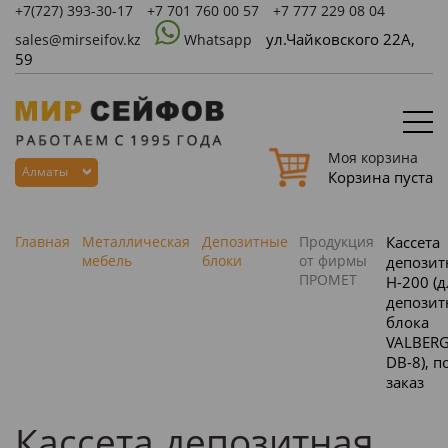
+7(727)
393-30-17
+7 701 760 00 57
+7 777 229 08 04
ул.Чайковского 22А,
sales@mirseifov.kz
Whatsapp
59
Моя корзина
Алматы
Корзина пуста
Главная
Металлическая
Депозитные
Продукция
Кассета
мебель
блоки
от фирмы
депозит
ПРОМЕТ
Н-200 (д
депозит
блока
VALBER
DB-8), п
заказ
Кассета депозитная