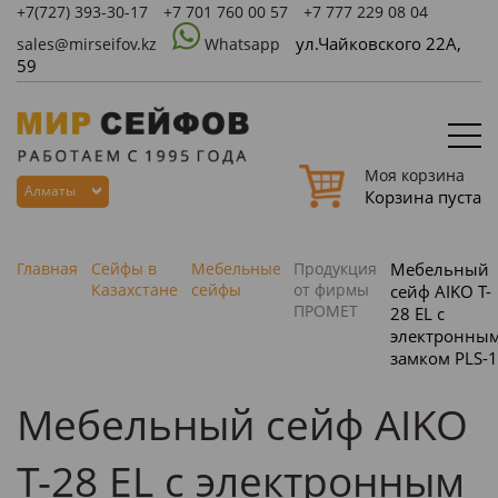
+7(727)
393-30-17
+7 701 760 00 57
+7 777 229 08 04
ул.Чайковского 22А,
sales@mirseifov.kz
Whatsapp
59
Моя корзина
Алматы
Корзина пуста
Главная
Сейфы в
Мебельные
Продукция
Мебельный
Казахстане
сейфы
от фирмы
сейф AIKO T-
ПРОМЕТ
28 EL с
электронны
замком PLS-
Мебельный сейф AIKO
T-28 EL с электронным