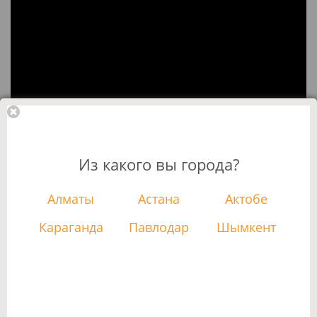
Из какого вы города?
Алматы
Астана
Актобе
Караганда
Павлодар
Шымкент